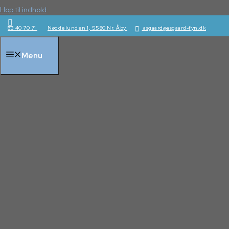
Hop til indhold
63 40 70 71
Nøddelunden 1, 5580 Nr. Åby
asgaard@asgaard-fyn.dk
Menu