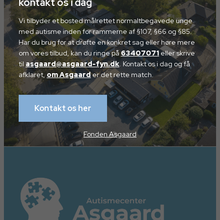
kontakt os i dag
Vi tilbyder et bosted målrettet normaltbegavede unge
med autisme inden for rammerne af §107, §66 og §85.
Har du brug for at drøfte en konkret sag eller høre mere
om vores tilbud, kan du ringe på
63407071
eller skrive
til
asgaard@asgaard-fyn.dk
. Kontakt os i dag og få
afklaret,
om Asgaard
er det rette match.
Kontakt os her
Fonden Asgaard