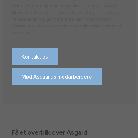
støtte, løbende opfølgning og konkrete udviklingsmål
tilpasset den enkelte. Indsatsen planlægges med afsæt i
handleplanen og gennemføres i samarbejde med
kommunen, så udviklingsplan og daglig praksis hænger
sammen.
Kontakt os
Mød Asgaards medarbejdere
Få et overblik over Asgard