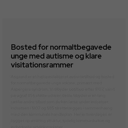
Læs mere her
Bosted for normaltbegavede
unge med autisme og klare
visitationsrammer
Asgaard er et højtspecialiseret autismetilbud og bosted
for normaltbegavede unge voksne, primært med
Aspergers syndrom.
Vi tilbyder botilbud efter §107, samt
paragraf 85§ støtte udover dette tilbyder vi en lang
række andre tilbud som du kan læse under indsatser.
Indsatsen i §107 og §85 tilrettelægges i sammenhæng
med den kommunale handleplan
. Her er hverdagen er
bygget op omkring struktur, tydelig kommunikation og
individuelle udviklingsplaner.