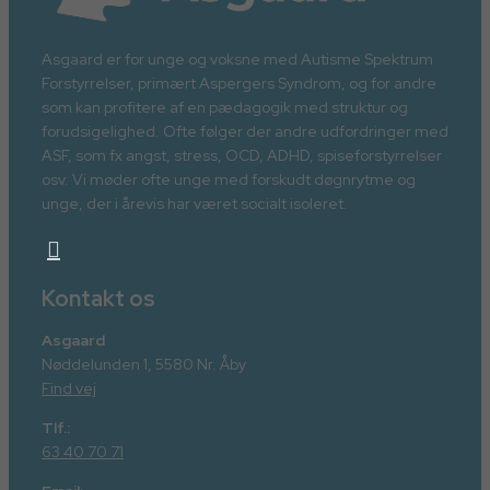
Asgaard er for unge og voksne med Autisme Spektrum
Forstyrrelser, primært Aspergers Syndrom, og for andre
som kan profitere af en pædagogik med struktur og
forudsigelighed. Ofte følger der andre udfordringer med
ASF, som fx angst, stress, OCD, ADHD, spiseforstyrrelser
osv. Vi møder ofte unge med forskudt døgnrytme og
unge, der i årevis har været socialt isoleret.
Kontakt os
Asgaard
Nøddelunden 1, 5580 Nr. Åby
Find vej
Tlf.:
63 40 70 71