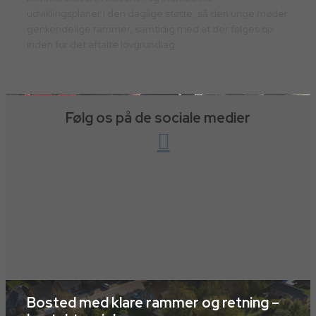
udviklingsplaner i den daglige støtte, så den unge møder
genkendelige rammer, samtidig med at der følges op
inden for det aftalte lovgrundlag.
Følg os på de sociale medier
Bosted med klare rammer og retning –