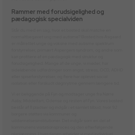
Rammer med forudsigelighed og
pædagogisk specialviden
Står du med en sag, hvor et bosted skal matche en
normaltbegavet ung med autisme? Bosted hos Asgaard
er målrettet unge og voksne med autisme spektrum
forstyrrelser, primært Aspergers syndrom, og andre som
kan profitere af en pædagogik med struktur og
forudsigelighed. Mange af de unge, vi møder, har
sideløbende udfordringer som angst, stress, OCD, ADHD
eller spiseforstyrrelser, og flere har oplevet social
isolation eller forskudt døgnrytme gennem længere tid.
Vi er beliggende på Fyn og modtager unge fra Nørre
Aaby, Middelfart, Odense og resten af Fyn. Vores bosted
består af 11 pladser og indgår i et samlet tilbud, hvor 92
borgere støttes via kommuner og
uddannelsesinstitutioner. Det indgår som en del af
kommunens visitationsproces og den efterfølgende
planlægning. I hverdagen arbejder vi med individuel