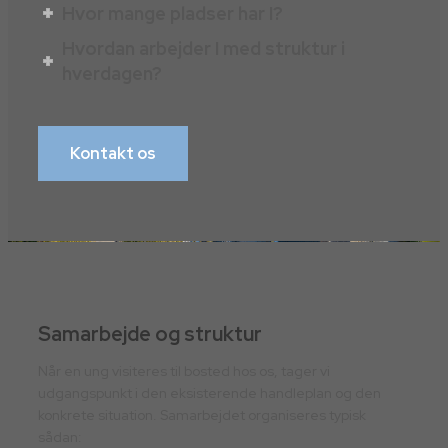
Hvor mange pladser har I?
Hvordan arbejder I med struktur i
hverdagen?
Kontakt os
Samarbejde og struktur
Når en ung visiteres til bosted hos os, tager vi
udgangspunkt i den eksisterende handleplan og den
konkrete situation. Samarbejdet organiseres typisk
sådan: