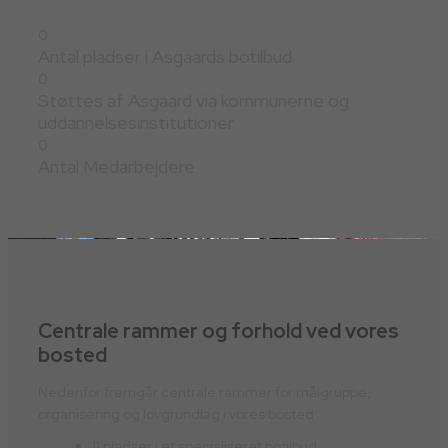
0
Antal pladser i Asgaards botilbud
0
Støttes af Asgaard via kommunerne og
uddannelsesinstitutioner
0
Antal Medarbejdere
Centrale rammer og forhold ved vores
bosted
Nedenfor fremgår centrale rammer for målgruppe,
organisering og lovgrundlag i vores bosted:
11 pladser i et specialiseret botilbud