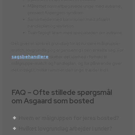
Målrettet normaltbegavede unge med autisme,
primært Aspergers syndrom
Samarbejde med kommunen med afsæt i
handleplan og visitation
Tværfagligt team med specialviden om autisme
Det giver et konkret grundlag for at vurdere målgruppe-
match, lovgrundlag og organisering i den enkelte sag. For
sagsbehandlere
skaber det klarhed i forhold til
målgruppe-match og handleplan, og for pårørende giver
det indsigt i, hvilke rammer den unge træder ind i.
FAQ – Ofte stillede spørgsmål
om Asgaard som bosted
Hvem er målgruppen for jeres bosted?
Hvilket lovgrundlag arbejder I under?