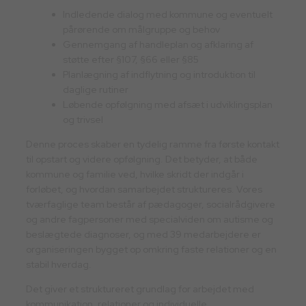
Indledende dialog med kommune og eventuelt
pårørende om målgruppe og behov
Gennemgang af handleplan og afklaring af
støtte efter §107, §66 eller §85
Planlægning af indflytning og introduktion til
daglige rutiner
Løbende opfølgning med afsæt i udviklingsplan
og trivsel
Denne proces skaber en tydelig ramme fra første kontakt
til opstart og videre opfølgning. Det betyder, at både
kommune og familie ved, hvilke skridt der indgår i
forløbet, og hvordan samarbejdet struktureres. Vores
tværfaglige team består af pædagoger, socialrådgivere
og andre fagpersoner med specialviden om autisme og
beslægtede diagnoser, og med 39 medarbejdere er
organiseringen bygget op omkring faste relationer og en
stabil hverdag.
Det giver et struktureret grundlag for arbejdet med
kommunikation, relationer og individuelle